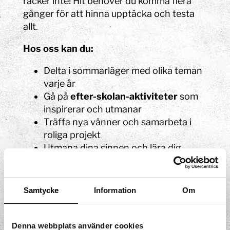
räcker inte! Hit behöver du komma flera
gånger för att hinna upptäcka och testa
allt.
Hos oss kan du:
Delta i sommarläger med olika teman
varje år
Gå på
efter-skolan-aktiviteter
som
inspirerar och utmanar
Träffa nya vänner och samarbeta i
roliga projekt
Utmana dina sinnen och lära dig
genom att testa, prova och uppleva
Våra aktiviteter är utformade för att vara
Samtycke
Information
Om
både roliga och utvecklande – perfekt för
nyfikna barn och ungdomar som vill göra
något utöver det vanliga på sin fritid. Kom,
Denna webbplats använder cookies