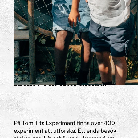
barn och unga? Här väntar en
värld av upptäckter,
kreativitet och gemenskap!
Här får barn och ungdomar i
åldern 9–16 år chansen att
utforska vetenskap, teknik
och konst genom praktiska
experiment och interaktiva
upplevelser – både under
skollov och efter skoltid.
På Tom Tits Experiment finns över 400
experiment att utforska. Ett enda besök