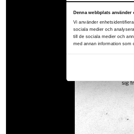
Det 
Denna webbplats använder 
med 
Vi använder enhetsidentifierar
elek
sociala medier och analysera 
reso
till de sociala medier och a
skapa
med annan information som du 
strän
Utställningar
Intresseanmälan
och 
Såpbubbelshow
Experiment
Det 
Experimentparke
tvät
Mattemagiskt
sig f
Optikul!