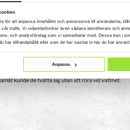
är skålens resonansfrekvens som avgör mönstret i sk
cookies
alla typer av vibrationer och vågor. Det finns mekanis
e för att anpassa innehållet och annonserna till användarna, tillh
tromagnetisk resonans, kärnmagnetisk resonans elek
vår trafik. Vi vidarebefordrar även sådana identifierare och anna
nans av kvantmekaniska vågfunktioner. Resonanta sy
nnons- och analysföretag som vi samarbetar med. Dessa kan i sin
Konst
 vibrationer av en viss frekvens i till exempel en gitar
har tillhandahållit eller som de har samlat in när du har använt 
Ljusinstallationen Stella
garna en vågrörelse som förstärks av gitarrens konstru
strängarnas olika spänning.
Anpassa
sägs att de förnämsta japanska geishorna inte fick do
n
ta sig på vanligt sätt. Genom att gnida händerna mot 
ramåt kunde de tvätta sig utan att röra vid vattnet.