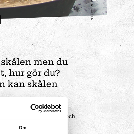
GEISHASKÅLEN
i skålen men du
t, hur gör du?
n kan skålen
tag börjar skålen vibrera och
ågorna i krabbsjö i trånga
Om
eriment