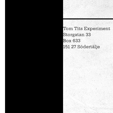
Vem är du på Tom
Föräldralediga
Forskaren
Tom Tits Experiment
Kreatören
Storgatan 33
Den fartfyllda
Box 633
Den kluriga
151 27 Södertälje