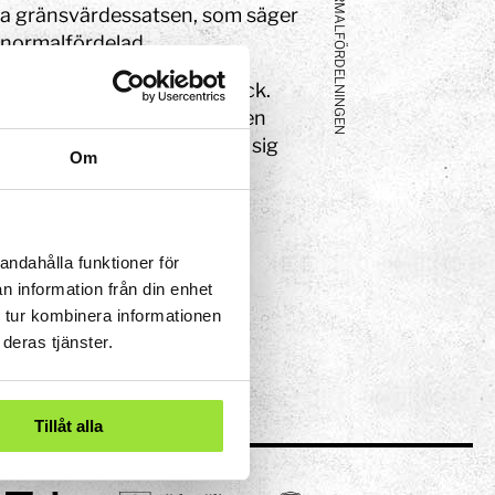
NORMALFÖRDELNINGEN
ala gränsvärdessatsen, som säger
 normalfördelad.
 slumpvis hamnar i olika fack.
tillfälle är mindre än att den
kulor släpps ner fördelar de sig
Om
andahålla funktioner för
n information från din enhet
 tur kombinera informationen
deras tjänster.
Tillåt alla
eriment