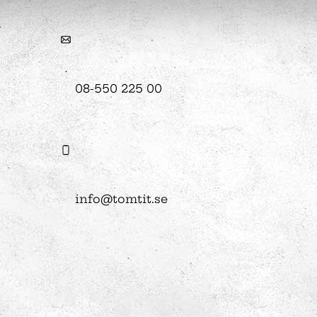
08-550 225 00
Konst
Ljusinstallationen Stella
n
info@tomtit.se