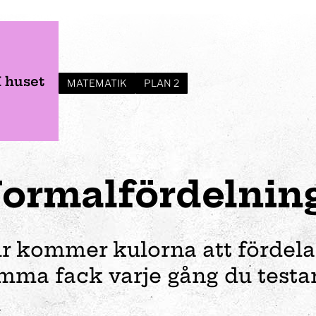
I huset
MATEMATIK
PLAN 2
ormalfördelnin
r kommer kulorna att fördela
mma fack varje gång du testa
er
Verksamhet
Planera ditt besök
Event
Förskola
Vem var Tom Tit?
Öppettider
Bröllop
Fortbildning