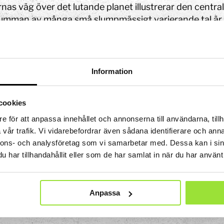
 Tits?
STEM-strategi
Kalender och program
Uppdrag i utställningen
rnas väg över det lutande planet illustrerar den centr
ket
Jobba med oss
Lov
Projekt i förskolan
summan av många små slumpmässigt varierande tal är
Ägare och styrelse
Våra bästa tips
Bokningsbara skolprogram
Om webbplatsen
Hitta hit
r man en kulas väg ner, gång efter gång ser man att de
ll
Experimentbutiken
likheten att en kula ska studsa åt samma håll vid varje 
Tillgänglighet
nerar mellan att studsa åt vänster och höger. Då flera 
Information
en normalfördelningskurva.
Lokaler
Eventlokaler
cookies
Mindre konferensrum
obala målen
Medelstora konferensrum
e för att anpassa innehållet och annonserna till användarna, tillh
vår trafik. Vi vidarebefordrar även sådana identifierare och anna
en
Partner
Stora konferensrum
nnons- och analysföretag som vi samarbetar med. Dessa kan i sin
Bli partner
har tillhandahållit eller som de har samlat in när du har använt 
show
ritidshem
Projektpartner
Fritidsaktiviteter
Anpassade skolformer
Att vara sponsor
Läger
ningen
Våra samarbetsområden
Anpassa
lprogram
Insamlingsstiftelse
mmet
 experiment
a
Att göra i Stockholm med barn | Tom Tits Exp