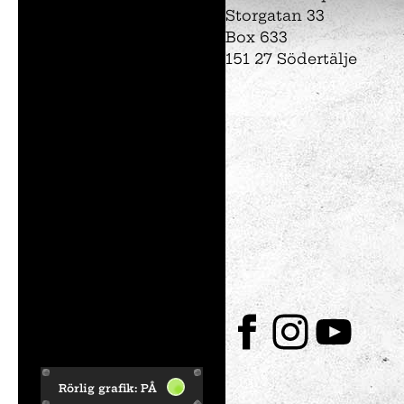
Storgatan 33
Box 633
151 27 Södertälje
Utställningar
Intresseanmälan
Såpbubbelshow
Experiment
Experimentparke
Mattemagiskt
Optikul!
Rörlig grafik:
PÅ