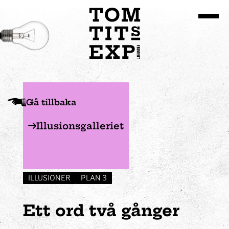
Gå till huvudinnehållet
Gå tillbaka
Illusionsgalleriet
ILLUSIONER
PLAN 3
Ett ord två gånger