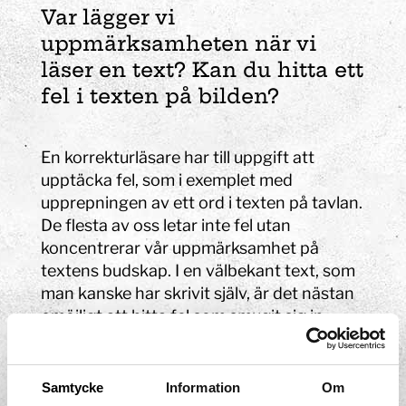
Var lägger vi
uppmärksamheten när vi
läser en text? Kan du hitta ett
fel i texten på bilden?
En korrekturläsare har till uppgift att
upptäcka fel, som i exemplet med
upprepningen av ett ord i texten på tavlan.
De flesta av oss letar inte fel utan
koncentrerar vår uppmärksamhet på
textens budskap. I en välbekant text, som
man kanske har skrivit själv, är det nästan
omöjligt att hitta fel som smugit sig in.
Felet med texten på tavlan kan vara extra
svårt att hitta eftersom den finns vid en så
Samtycke
Information
Om
kallad radbrytning.