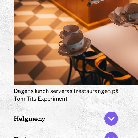
på bra råvaror, oavsett om
gästerna är barnfamiljer,
konferensgrupper eller galna
professorer.
Dagens lunch serveras i restaurangen på
Tom Tits Experiment.
Helgmeny