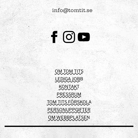
info@tomtit.se
Facebook
Instagram
Youtube
OM TOM TITS
LEDIGA JOBB
KONTAKT
PRESSRUM
TOM TITS FÖRSKOLA
PERSONUPPGIFTER
OM WEBBPLATSEN