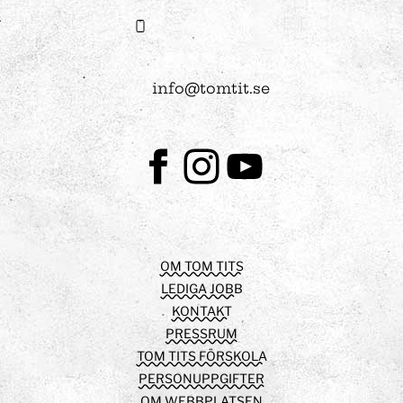
info@tomtit.se
Facebook
Instagram
Youtube
OM TOM TITS
LEDIGA JOBB
KONTAKT
PRESSRUM
TOM TITS FÖRSKOLA
PERSONUPPGIFTER
OM WEBBPLATSEN