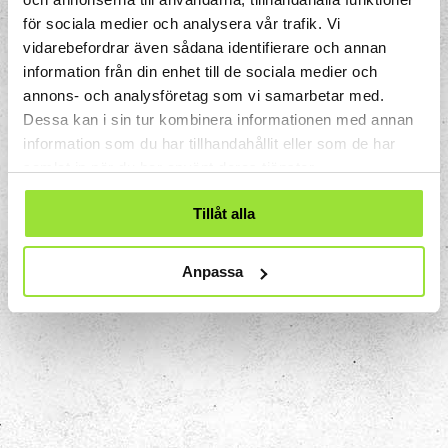
tungbenet som sitter i halsen och stöder
för sociala medier och analysera vår trafik. Vi
struphuvudet.
vidarebefordrar även sådana identifierare och annan
information från din enhet till de sociala medier och
Det som begränsar skallens, och därmed
annons- och analysföretag som vi samarbetar med.
hjärnans, storlek är förlossningskanalen.
Dessa kan i sin tur kombinera informationen med annan
Suturerna, det som ser ut som täta
information som du har tillhandahållit eller som de har
sömmar på skallen kan förskjutas och
samlat in när du har använt deras tjänster.
överlappa varandra under förlossningen
så att barnets huvud kan passera
Tillåt alla
förlossningskanalen.
Anpassa