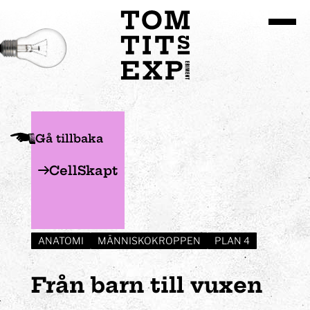
Gå till huvudinnehållet
Gå tillbaka
CellSkapt
ANATOMI
MÄNNISKOKROPPEN
PLAN 4
Från barn till vuxen