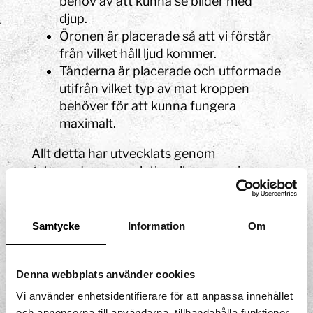
behov av att kunna se bilder med
djup.
Öronen är placerade så att vi förstår
från vilket håll ljud kommer.
Tänderna är placerade och utformade
utifrån vilket typ av mat kroppen
behöver för att kunna fungera
maximalt.
Allt detta har utvecklats genom
årtusenden av evolutionell anpassning.
Hos en vuxen individ består kraniet av 29
stycken ben. Fjorton av benen finns i
Samtycke
Information
Om
ansiktet och åtta i huvud- och hjärnskålen.
Benen i skallen hålls ihop av
sicksaksformade stela leder, så kallade
Denna webbplats använder cookies
suturer. Vid tinningarna finns mellanörats
Vi använder enhetsidentifierare för att anpassa innehållet
sex ben. Till kraniet räknas ibland också
och annonserna till användarna, tillhandahålla funktioner