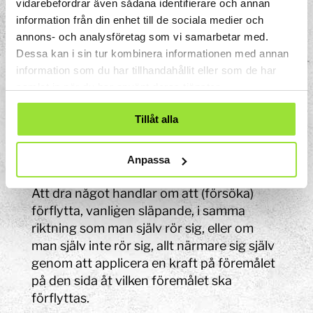
vidarebefordrar även sådana identifierare och annan
du måste trycka för att utforska.
information från din enhet till de sociala medier och
annons- och analysföretag som vi samarbetar med.
Att dra, plan 1
Dessa kan i sin tur kombinera informationen med annan
information som du har tillhandahållit eller som de har
Frågeställning
samlat in när du har använt deras tjänster.
Hitta ett experiment som du utforskar
Tillåt alla
genom att dra i något.
Bärande idé
Anpassa
Att dra något handlar om att (försöka)
förflytta, vanligen släpande, i samma
riktning som man själv rör sig, eller om
man själv inte rör sig, allt närmare sig själv
genom att applicera en kraft på föremålet
på den sida åt vilken föremålet ska
förflyttas.