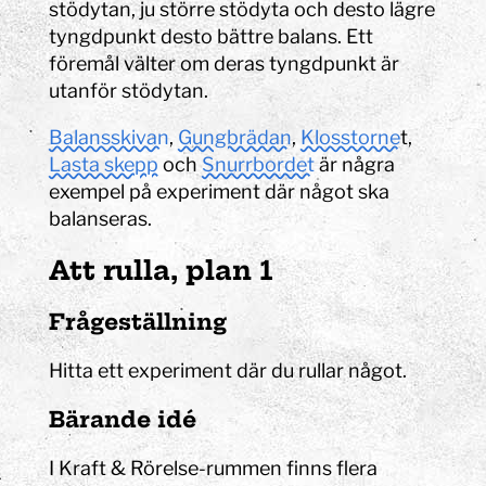
stödytan, ju större stödyta och desto lägre
tyngdpunkt desto bättre balans. Ett
föremål välter om deras tyngdpunkt är
utanför stödytan.
Balansskivan
,
Gungbrädan
,
Klosstorne
t,
Lasta skepp
och
Snurrbordet
är några
exempel på experiment där något ska
balanseras.
Att rulla, plan 1
Frågeställning
Hitta ett experiment där du rullar något.
Bärande idé
I
Kraft & Rörelse-rummen
finns flera