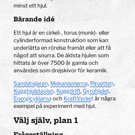
minst ett hjul.
Bärande idé
Ett hjul är en cirkel-, torus (munk)- eller
cylinderformad konstruktion som kan
underlätta en rörelse framåt eller att få
något att snurra. De äldsta hjulen som
hittats är över 7500 år gamla och
användes som drejskivor för keramik.
Sanddrejaren
,
Mekanismerna
,
Piruetten
,
Kugghjulstavlan
,
Kuggdrift
,
Gyrohjulet
,
Energicyklarna
och
KraftVerket
är några
exempel på experiment med hjul.
Välj själv, plan 1
Frågeställning