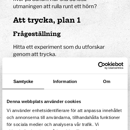
utmaningen att rulla runt ett hörn?
Att trycka, plan 1
Frågeställning
Hitta ett experiment som du utforskar
genom att trycka.
Bärande idé
Att trycka handlar om att utsätta en yta
Samtycke
Information
Om
för en kraft. Knappar är vanliga föremål
att trycka på för att få något att starta
Denna webbplats använder cookies
eller sluta.
Vi använder enhetsidentifierare för att anpassa innehållet
Blixtskaparen
,
Böja balk
,
Draken
,
och annonserna till användarna, tillhandahålla funktioner
Elektromagneten
,
Luftsläden
och
för sociala medier och analysera vår trafik. Vi
Luftpuffen
är exempel på experiment där