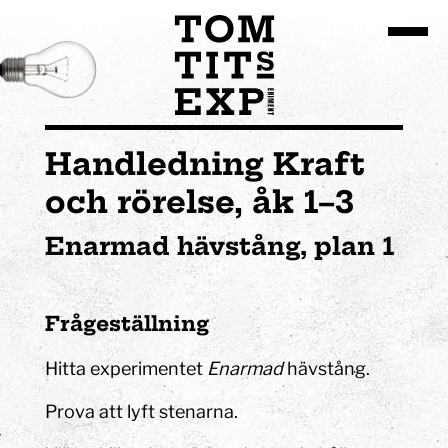
Gå till huvudinnehållet
Handledning Kraft
och rörelse, åk 1–3
Enarmad hävstång, plan 1
Frågeställning
Hitta experimentet
Enarmad
hävstång.
Prova att lyft stenarna.