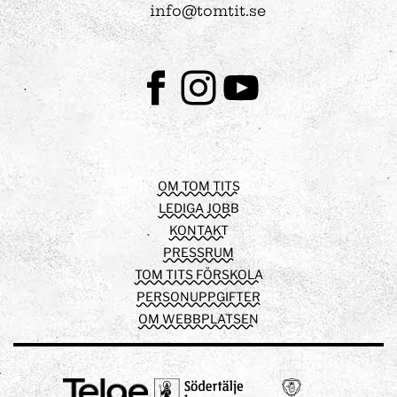
info@tomtit.se
Facebook
Instagram
Youtube
OM TOM TITS
LEDIGA JOBB
KONTAKT
PRESSRUM
TOM TITS FÖRSKOLA
PERSONUPPGIFTER
OM WEBBPLATSEN