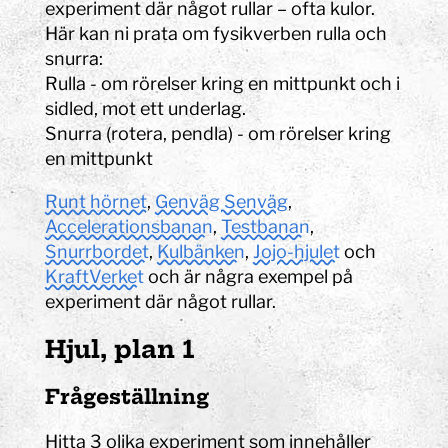
experiment där något rullar – ofta kulor.
Här kan ni prata om fysikverben rulla och
snurra:
Rulla - om rörelser kring en mittpunkt och i
sidled, mot ett underlag.
Snurra (rotera, pendla) - om rörelser kring
en mittpunkt
Runt hörnet
,
Genväg Senväg
,
Accelerationsbanan
,
Testbanan
,
Snurrbordet
,
Kulbänken
,
Jojo-hjulet
och
KraftVerket
och är några exempel på
experiment där något rullar.
Hjul, plan 1
Frågeställning
Hitta 3 olika experiment som innehåller