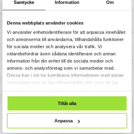
Samtycke
Information
Om
Tack till
Alla medverkande matematikexperter,
Denna webbplats använder cookies
konstnärer och sakkunniga:
Vi använder enhetsidentifierare för att anpassa innehållet
Emelie Reuterswärd
och annonserna till användarna, tillhandahålla funktioner
Eleonora Svanberg
för sociala medier och analysera vår trafik. Vi
Nisse Bergman
vidarebefordrar även sådana identifierare och annan
Matt Elson
information från din enhet till de sociala medier och
annons- och analysföretag som vi samarbetar med.
Gösta och Mårten Wessel
Dessa kan i sin tur kombinera informationen med annan
Svante Pettersson
information som du har tillhandahållit eller som de har
Bengt Ahlin och Stefan Blomqvist
samlat in när du har använt deras tjänster.
Paviljong Kreativ Studio
Tillåt alla
Samt de fantastiska pedagoger,
experimentbyggare, filmmakare, snickare,
målare, elektriker och vaktmästare som
Anpassa
gjort matematiken magisk!