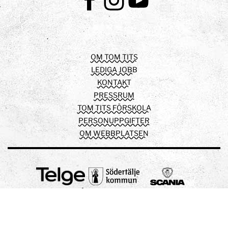
Facebook
Instagram
Youtube
OM TOM TITS
LEDIGA JOBB
KONTAKT
PRESSRUM
TOM TITS FÖRSKOLA
PERSONUPPGIFTER
OM WEBBPLATSEN