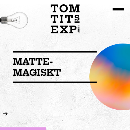
Gå till huvudinnehållet
MATTE­
MAGISKT