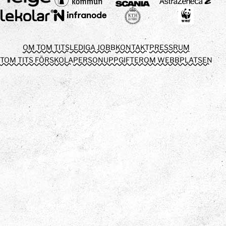
OM TOM TITS
LEDIGA JOBB
KONTAKT
PRESSRUM
TOM TITS FÖRSKOLA
PERSONUPPGIFTER
OM WEBBPLATSEN