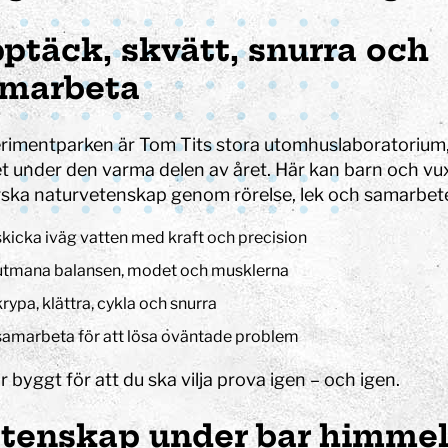
 Tits?
STEM-strategi
Kalender och program
Uppdrag i utställningen
ket
Jobba med oss
Lov
Projekt i förskolan
ptäck, skvätt, snurra och
Ägare och styrelse
Våra bästa tips
Bokningsbara skolprogram
Om webbplatsen
Hitta hit
marbeta
ll
Experimentbutiken
Tillgänglighet
rimentparken är Tom Tits stora utomhuslaboratorium
Lokaler
t under den varma delen av året. Här kan barn och vu
Eventlokaler
rska naturvetenskap genom rörelse, lek och samarbet
Mindre konferensrum
skicka iväg vatten med kraft och precision
obala målen
Medelstora konferensrum
en
Partner
Stora konferensrum
utmana balansen, modet och musklerna
Bli partner
krypa, klättra, cykla och snurra
show
ritidshem
Projektpartner
Fritidsaktiviteter
Anpassade skolformer
samarbeta för att lösa oväntade problem
Att vara sponsor
Läger
ningen
Våra samarbetsområden
är byggt för att du ska vilja prova igen – och igen.
lprogram
Insamlingsstiftelse
mmet
tenskap under bar himme
 experiment
a
Att göra i Stockholm med barn | Tom Tits Exp