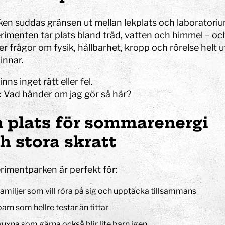
rken suddas gränsen ut mellan lekplats och laboratoriu
rimenten tar plats bland träd, vatten och himmel – oc
r frågor om fysik, hållbarhet, kropp och rörelse helt 
innar.
Konst
Ljusinstallationen Stella
inns inget rätt eller fel.
: Vad händer om jag gör så här?
 plats för sommarenergi
n
h stora skratt
rimentparken är perfekt för:
familjer som vill röra på sig och upptäcka tillsammans
barn som hellre testar än tittar
vuxna som gärna också blir lite barn igen