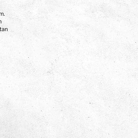
m.
h
utan