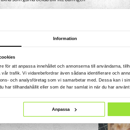
 Tits?
yms både spring i benen, skratt som ekar – och stilla
!”-ögonblick.
kerhet i experimentparken
Information
rken finns porlande vatten och spännande vattendrag 
 kul att upptäcka! Tänk på att alltid ha barn under upps
cookies
ilt nära vatten.
e för att anpassa innehållet och annonserna till användarna, tillh
vår trafik. Vi vidarebefordrar även sådana identifierare och anna
nnons- och analysföretag som vi samarbetar med. Dessa kan i sin
har tillhandahållit eller som de har samlat in när du har använt 
Anpassa