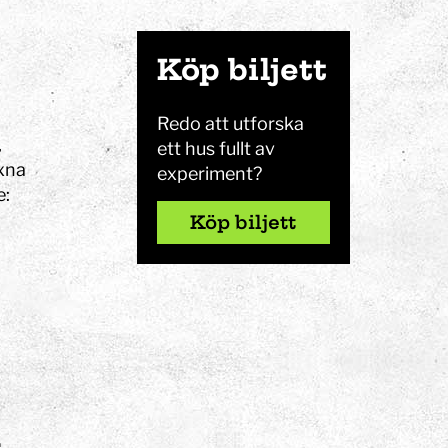
Köp biljett
Redo att utforska
,
ett hus fullt av
xna
experiment?
e:
Köp biljett
l
eriment