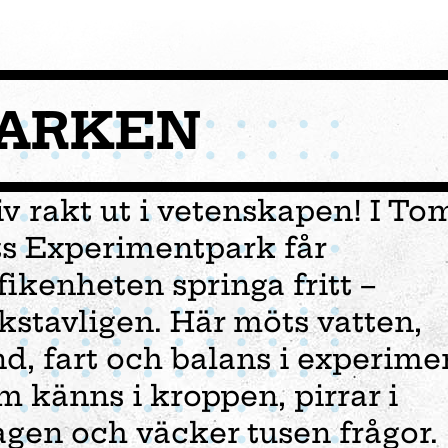
ARKEN
iv rakt ut i vetenskapen! I To
ts Experimentpark får
fikenheten springa fritt –
kstavligen. Här möts vatten,
nd, fart och balans i experime
m känns i kroppen, pirrar i
er
Verksamhet
Planera ditt besök
Event
Förskola
gen och väcker tusen frågor.
Vem var Tom Tit?
Öppettider
Bröllop
Fortbildning