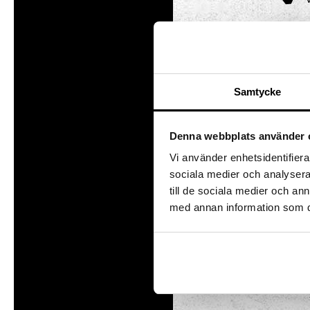
Vem är du på Tom
Här r
Föräldralediga
”aha
Forskaren
Sä
Kreatören
Samtycke
Den fartfyllda
Den kluriga
I pa
extra
Denna webbplats använder 
särsk
Vi använder enhetsidentifierar
sociala medier och analysera 
till de sociala medier och a
med annan information som du 