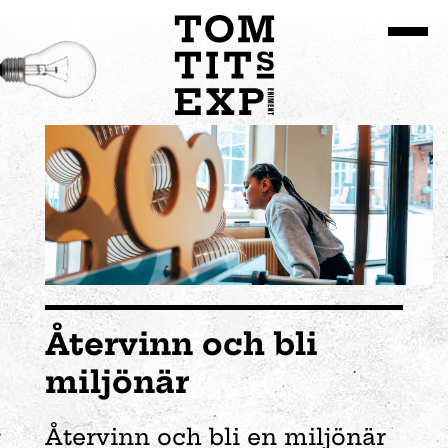
Gå till huvudinnehållet
Återvinn och bli
miljönär
Återvinn och bli en miljönär