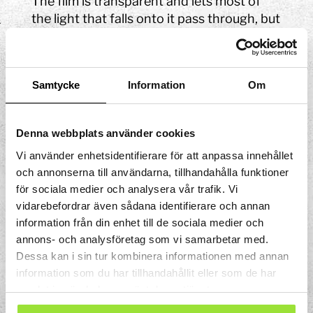
The film is transparent and lets most of
the light that falls onto it pass through, but
some is reflected in the outer and inner
surfaces of the film. The light is in this way
dispersed into its different wavelengths
Samtycke
Information
Om
and all the colours of the rainbow appear.
Want to make your own soap bubbles?
Here’s our recipe:
Denna webbplats använder cookies
Vi använder enhetsidentifierare för att anpassa innehållet
8 dl water
och annonserna till användarna, tillhandahålla funktioner
2 dl Yes washing-up liquid
för sociala medier och analysera vår trafik. Vi
45 ml glycerol
vidarebefordrar även sådana identifierare och annan
information från din enhet till de sociala medier och
annons- och analysföretag som vi samarbetar med.
Dessa kan i sin tur kombinera informationen med annan
information som du har tillhandahållit eller som de har
samlat in när du har använt deras tjänster.