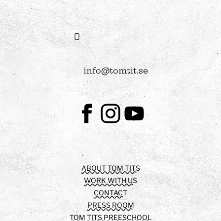
info@tomtit.se
Facebook
Instagram
Youtube
ABOUT TOM TITS
WORK WITH US
CONTACT
PRESS ROOM
TOM TITS PREESCHOOL