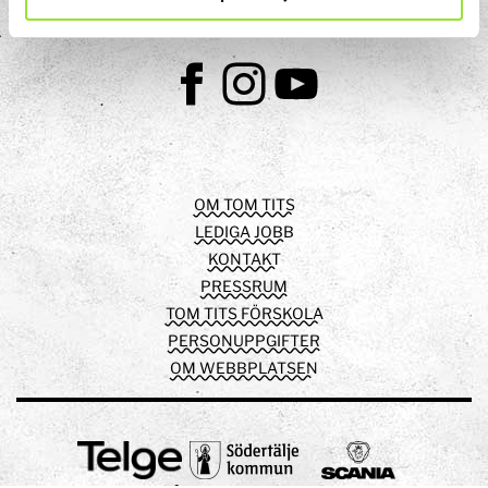
Facebook
Instagram
Youtube
OM TOM TITS
LEDIGA JOBB
KONTAKT
PRESSRUM
TOM TITS FÖRSKOLA
PERSONUPPGIFTER
OM WEBBPLATSEN