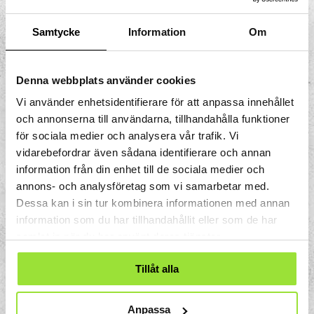
Samtycke
Information
Om
Storgatan 33
Box 633
Denna webbplats använder cookies
151 27 Södertälje
Vi använder enhetsidentifierare för att anpassa innehållet
och annonserna till användarna, tillhandahålla funktioner
för sociala medier och analysera vår trafik. Vi
vidarebefordrar även sådana identifierare och annan
information från din enhet till de sociala medier och
annons- och analysföretag som vi samarbetar med.
08-550 225 00
Dessa kan i sin tur kombinera informationen med annan
information som du har tillhandahållit eller som de har
samlat in när du har använt deras tjänster.
Tillåt alla
info@tomtit.se
Anpassa