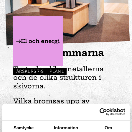
El och energi
Virvelströmmarna
Testa de olika metallerna
ÅRSKURS 7-9
PLAN 1
och de olika strukturen i
skivorna.
Vilka bromsas upp av
elektromagneten och vad
tror du är anledningen till
det?
Samtycke
Information
Om