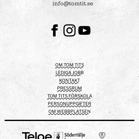
info@tomtit.se
Facebook
Instagram
Youtube
OM TOM TITS
LEDIGA JOBB
KONTAKT
PRESSRUM
TOM TITS FÖRSKOLA
PERSONUPPGIFTER
OM WEBBPLATSEN