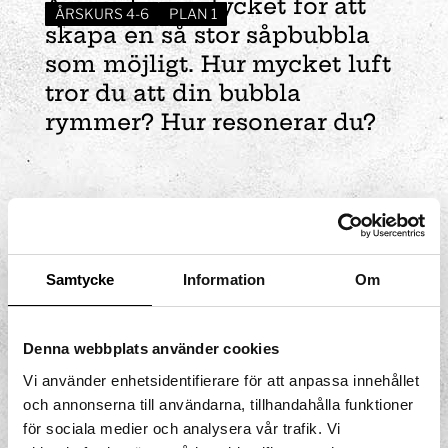
Använd munstycket för att
ÅRSKURS 4-6
PLAN 1
skapa en så stor såpbubbla
som möjligt. Hur mycket luft
tror du att din bubbla
rymmer? Hur resonerar du?
Samtycke
Information
Om
Denna webbplats använder cookies
Vi använder enhetsidentifierare för att anpassa innehållet
och annonserna till användarna, tillhandahålla funktioner
för sociala medier och analysera vår trafik. Vi