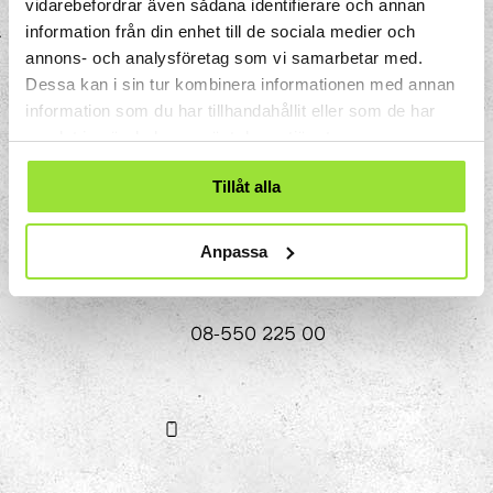
vidarebefordrar även sådana identifierare och annan
information från din enhet till de sociala medier och
annons- och analysföretag som vi samarbetar med.
Dessa kan i sin tur kombinera informationen med annan
Storgatan 33
information som du har tillhandahållit eller som de har
Box 633
samlat in när du har använt deras tjänster.
151 27 Södertälje
Tillåt alla
Anpassa
08-550 225 00