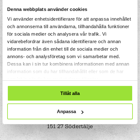
Denna webbplats använder cookies
Vi använder enhetsidentifierare för att anpassa innehållet
och annonserna till användarna, tillhandahålla funktioner
för sociala medier och analysera vår trafik. Vi
vidarebefordrar även sådana identifierare och annan
information från din enhet till de sociala medier och
annons- och analysföretag som vi samarbetar med.
Dessa kan i sin tur kombinera informationen med annan
information som du har tillhandahållit eller som de har
samlat in när du har använt deras tjänster.
Tillåt alla
Storgatan 33
Anpassa
Box 633
151 27 Södertälje