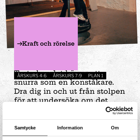
Kraft och rörelse
Piruetten
Testa hur det känns att
ÅRSKURS 4-6
ÅRSKURS 7-9
PLAN 1
snurra som en konståkare.
Dra dig in och ut från stolpen
för att undersöka om det
påverkar farten. Beskriv vad
du kommer fram till.
Samtycke
Information
Om