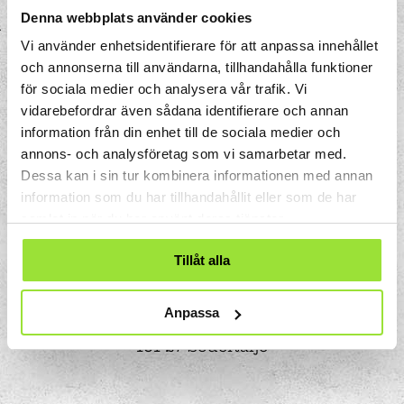
Denna webbplats använder cookies
Vi använder enhetsidentifierare för att anpassa innehållet
och annonserna till användarna, tillhandahålla funktioner
för sociala medier och analysera vår trafik. Vi
vidarebefordrar även sådana identifierare och annan
information från din enhet till de sociala medier och
annons- och analysföretag som vi samarbetar med.
Dessa kan i sin tur kombinera informationen med annan
information som du har tillhandahållit eller som de har
samlat in när du har använt deras tjänster.
Tillåt alla
Storgatan 33
Anpassa
Box 633
151 27 Södertälje