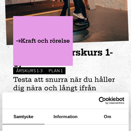
Kraft och rörelse
Piruetten (årskurs 1-
3)
ÅRSKURS 1-3
PLAN 1
Testa att snurra när du håller
dig nära och långt ifrån
stången. Jämför hur det
känns i kroppen.
Samtycke
Information
Om