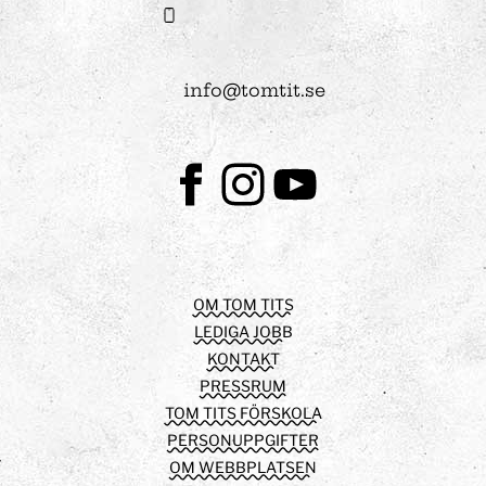
info@tomtit.se
Facebook
Instagram
Youtube
OM TOM TITS
LEDIGA JOBB
KONTAKT
PRESSRUM
TOM TITS FÖRSKOLA
PERSONUPPGIFTER
OM WEBBPLATSEN