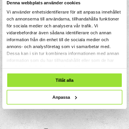
Denna webbplats använder cookies
Vi använder enhetsidentifierare för att anpassa innehållet
och annonserna till användarna, tillhandahålla funktioner
för sociala medier och analysera vår trafik. Vi
vidarebefordrar även sådana identifierare och annan
information från din enhet till de sociala medier och
annons- och analysföretag som vi samarbetar med.
Dessa kan i sin tur kombinera informationen med annan
information som du har tillhandahållit eller som de har
samlat in när du har använt deras tjänster.
Tillåt alla
Storgatan 33
Anpassa
Box 633
151 27 Södertälje