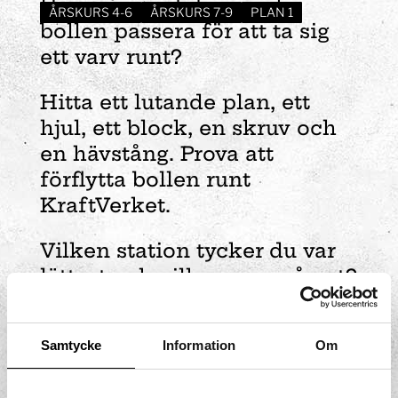
Hur många stationer ska
ÅRSKURS 4-6
ÅRSKURS 7-9
PLAN 1
bollen passera för att ta sig
ett varv runt?
Hitta ett lutande plan, ett
hjul, ett block, en skruv och
en hävstång. Prova att
förflytta bollen runt
KraftVerket.
Vilken station tycker du var
lättast och vilken var svårast?
Varför?
Samtycke
Information
Om