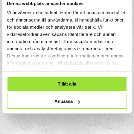
Denna webbplats använder cookies
Vi använder enhetsidentifierare för att anpassa innehållet
och annonserna till användarna, tillhandahålla funktioner
för sociala medier och analysera vår trafik. Vi
vidarebefordrar även sådana identifierare och annan
information från din enhet till de sociala medier och
annons- och analysföretag som vi samarbetar med.
Dessa kan i sin tur kombinera informationen med annan
information som du har tillhandahållit eller som de har
samlat in när du har använt deras tjänster.
Tillåt alla
Storgatan 33
Anpassa
Box 633
151 27 Södertälje