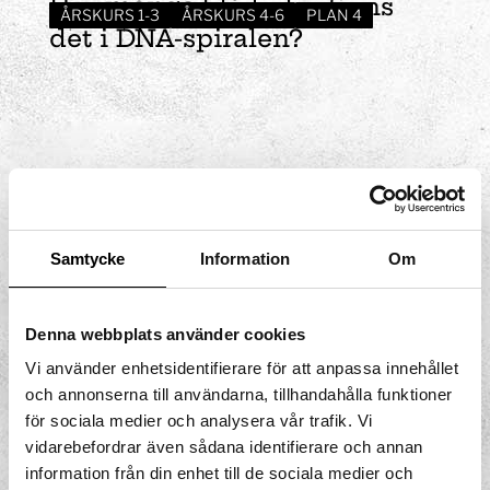
Hur
många
blå kulor finns
ÅRSKURS 1-3
ÅRSKURS 4-6
PLAN 4
det i DNA-spiralen?
Samtycke
Information
Om
Denna webbplats använder cookies
Vi använder enhetsidentifierare för att anpassa innehållet
och annonserna till användarna, tillhandahålla funktioner
för sociala medier och analysera vår trafik. Vi
vidarebefordrar även sådana identifierare och annan
information från din enhet till de sociala medier och