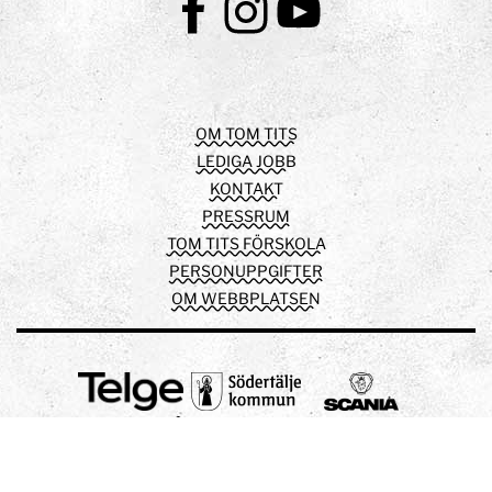
Facebook
Instagram
Youtube
OM TOM TITS
LEDIGA JOBB
KONTAKT
PRESSRUM
TOM TITS FÖRSKOLA
PERSONUPPGIFTER
OM WEBBPLATSEN