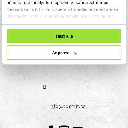
annons- och analysföretag som vi samarbetar med.
Storgatan 33
Dessa kan i sin tur kombinera informationen med annan
Box 633
information som du har tillhandahållit eller som de har
151 27 Södertälje
samlat in när du har använt deras tjänster.
Tillåt alla
Anpassa
08-550 225 00
info@tomtit.se