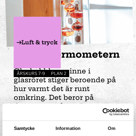
Luft & tryck
Galileotermometern
Glasbubblorna inne i
ÅRSKURS 7-9
PLAN 2
glasröret stiger beroende på
hur varmt det är runt
omkring. Det beror på
densiteten på vätskan inne i
bubblorna. Försök förklara
hur det fungerar.
Samtycke
Information
Om