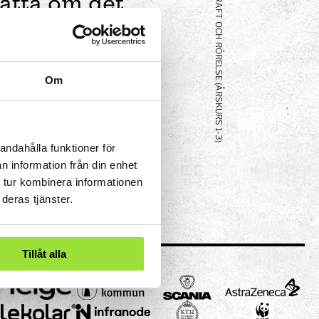
FAVORITEXPERIMENT KRAFT OCH RÖRELSE (ÅRSKURS 1-3)
rätta om det.
Om
andahålla funktioner för
n information från din enhet
 tur kombinera informationen
deras tjänster.
Tillåt alla
eriment