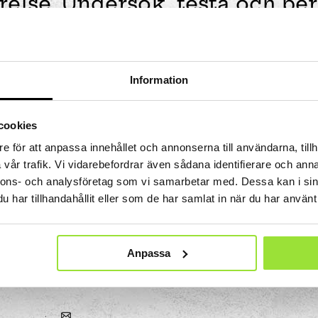
relse. Undersök, testa och be
 Tits?
STEM-strategi
Kalender och program
Uppdrag i utställningen
ket
Jobba med oss
Lov
Projekt i förskolan
Ägare och styrelse
Våra bästa tips
Bokningsbara skolprogram
Om webbplatsen
Hitta hit
ll
Experimentbutiken
Information
Tillgänglighet
Lokaler
cookies
Eventlokaler
e för att anpassa innehållet och annonserna till användarna, tillh
Mindre konferensrum
vår trafik. Vi vidarebefordrar även sådana identifierare och anna
obala målen
Medelstora konferensrum
nnons- och analysföretag som vi samarbetar med. Dessa kan i sin
en
Partner
Stora konferensrum
har tillhandahållit eller som de har samlat in när du har använt 
Bli partner
show
ritidshem
Projektpartner
Fritidsaktiviteter
Anpassade skolformer
Att vara sponsor
Läger
Anpassa
ningen
Våra samarbetsområden
lprogram
Insamlingsstiftelse
mmet
 experiment
a
Att göra i Stockholm med barn | Tom Tits Exp