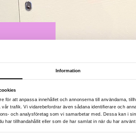
Konst
Ljusinstallationen Stella
Kraft och rörelse
ÅRSKURS 4-6
ÅRSKURS 7-9
PL
nkla maskiner (
Information
n
ilen, hävstången
cookies
e för att anpassa innehållet och annonserna till användarna, tillh
vår trafik. Vi vidarebefordrar även sådana identifierare och anna
utställningen Kraft &. Rörelse
nnons- och analysföretag som vi samarbetar med. Dessa kan i sin
kla maskiner som utnyttjar 
har tillhandahållit eller som de har samlat in när du har använt 
llene regel "Det du vinner i kra