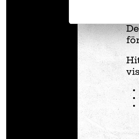
vä
Vem är du på Tom
Föräldralediga
De
Forskaren
Kreatören
fö
Den fartfyllda
Den kluriga
Hi
vi