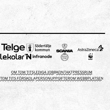
OM TOM TITS
LEDIGA JOBB
KONTAKT
PRESSRUM
TOM TITS FÖRSKOLA
PERSONUPPGIFTER
OM WEBBPLATSEN