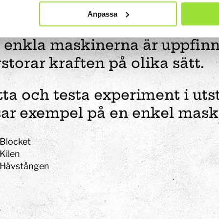
g."
Anpassa
 Tits?
 enkla maskinerna är uppfin
rstorar kraften på olika sätt.
tta och testa experiment i ut
sar exempel på en enkel mask
Blocket
Kilen
Hävstången