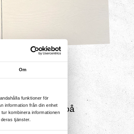
AN 1
blocket,
Om
)
andahålla funktioner för
n information från din enhet
 finns exempel på
 tur kombinera informationen
mekanikens
deras tjänster.
ft förlorar du i