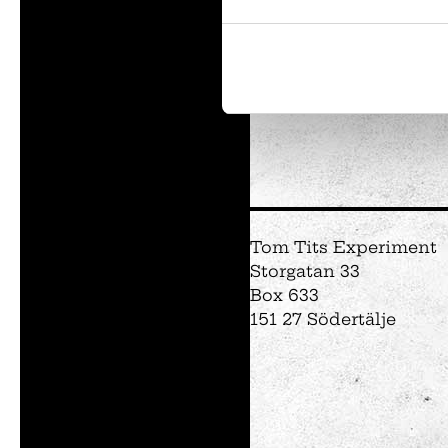
Utställningar
Intresseanmälan
Såpbubbelshow
Experiment
Tom Tits Experiment
Experimentparke
Storgatan 33
Mattemagiskt
Box 633
Optikul!
151 27 Södertälje