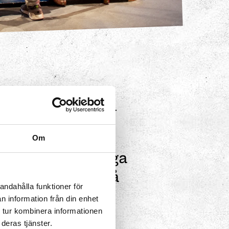
ossarna som kan
Om
 att lyckas bygga
ch ställa sig på
andahålla funktioner för
klossarna?
n information från din enhet
 tur kombinera informationen
deras tjänster.
eriment