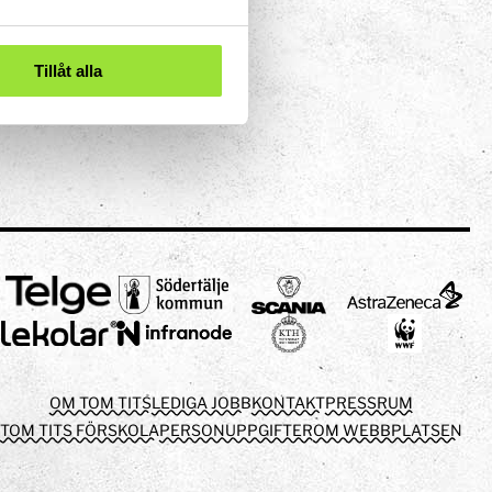
Tillåt alla
OM TOM TITS
LEDIGA JOBB
KONTAKT
PRESSRUM
TOM TITS FÖRSKOLA
PERSONUPPGIFTER
OM WEBBPLATSEN