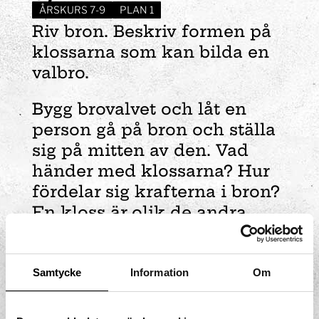
ÅRSKURS 7-9
PLAN 1
Riv bron. Beskriv formen på
klossarna som kan bilda en
valbro.
Bygg brovalvet och låt en
person gå på bron och ställa
sig på mitten av den. Vad
händer med klossarna? Hur
fördelar sig krafterna i bron?
En kloss är olik de andra,
varför är det så tror du?
Samtycke
Information
Om