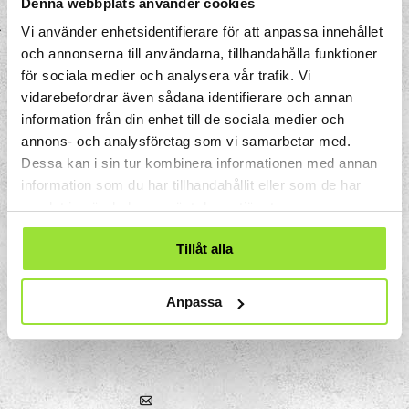
Denna webbplats använder cookies
Vi använder enhetsidentifierare för att anpassa innehållet
och annonserna till användarna, tillhandahålla funktioner
för sociala medier och analysera vår trafik. Vi
vidarebefordrar även sådana identifierare och annan
information från din enhet till de sociala medier och
annons- och analysföretag som vi samarbetar med.
Dessa kan i sin tur kombinera informationen med annan
information som du har tillhandahållit eller som de har
samlat in när du har använt deras tjänster.
Tillåt alla
Storgatan 33
Box 633
Anpassa
151 27 Södertälje