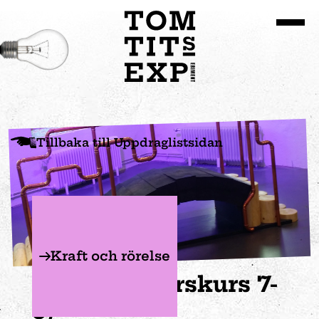
Gå till huvudinnehållet
Tillbaka till Uppdraglistsidan
Kraft och rörelse
Brovalvet (årskurs 7-
9)