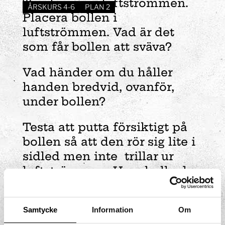
Tryck i gång luftströmmen.
ÅRSKURS 4-6
PLAN 2
Placera bollen i
luftströmmen. Vad är det
som får bollen att sväva?
Vad händer om du håller
handen bredvid, ovanför,
under bollen?
Testa att putta försiktigt på
bollen så att den rör sig lite i
sidled men inte trillar ur
luftströmmen. Hur skulle du
beskriva vad som händer
med bollen?
Samtycke
Information
Om