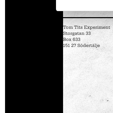
Tom Tits Experiment
Storgatan 33
Box 633
Utställningar
Intresseanmälan
151 27 Södertälje
Såpbubbelshow
Experiment
Experimentparke
Mattemagiskt
Optikul!