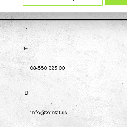
Konst
Ljusinstallationen Stella
08-550 225 00
n
info@tomtit.se