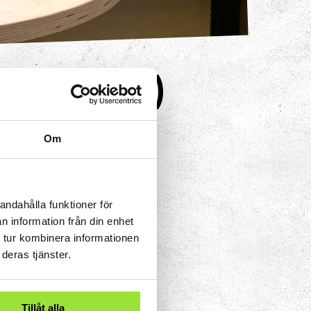
kurs 1-3)
 balansera på
Om
andahålla funktioner för
n information från din enhet
 tur kombinera informationen
deras tjänster.
eriment
Tillåt alla