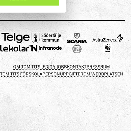
OM TOM TITS
LEDIGA JOBB
KONTAKT
PRESSRUM
TOM TITS FÖRSKOLA
PERSONUPPGIFTER
OM WEBBPLATSEN