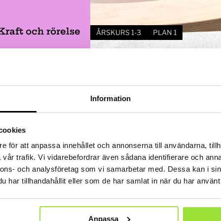
 Tits?
STEM-strategi
Kalender och program
Uppdrag i utställningen
ket
Jobba med oss
Lov
Projekt i förskolan
Ägare och styrelse
Våra bästa tips
Bokningsbara skolprogram
Kraft och rörelse
ÅRSKURS 1-3
PLAN 1
Om webbplatsen
Hitta hit
ll
Experimentbutiken
alansskivan (års
Tillgänglighet
Lokaler
Eventlokaler
r många klossar kan du få att
Information
Mindre konferensrum
ivan?
obala målen
Medelstora konferensrum
en
Partner
Stora konferensrum
cookies
Bli partner
e för att anpassa innehållet och annonserna till användarna, tillh
show
ritidshem
Projektpartner
Fritidsaktiviteter
Anpassade skolformer
vår trafik. Vi vidarebefordrar även sådana identifierare och anna
Att vara sponsor
Läger
nnons- och analysföretag som vi samarbetar med. Dessa kan i sin
ningen
Våra samarbetsområden
har tillhandahållit eller som de har samlat in när du har använt 
lprogram
Insamlingsstiftelse
mmet
 experiment
a
Att göra i Stockholm med barn | Tom Tits Exp
Anpassa