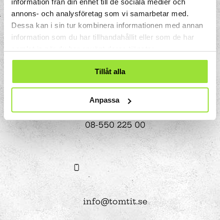
information från din enhet till de sociala medier och
annons- och analysföretag som vi samarbetar med.
Storgatan 33
Dessa kan i sin tur kombinera informationen med annan
Box 633
information som du har tillhandahållit eller som de har
151 27 Södertälje
samlat in när du har använt deras tjänster.
Tillåt alla
Anpassa
08-550 225 00
info@tomtit.se