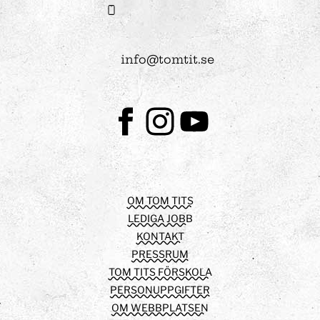
info@tomtit.se
Facebook
Instagram
Youtube
OM TOM TITS
LEDIGA JOBB
KONTAKT
PRESSRUM
TOM TITS FÖRSKOLA
PERSONUPPGIFTER
OM WEBBPLATSEN