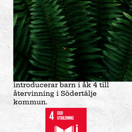
Vår planet har försett oss
med ett överflöd av
naturresurser, men vi
människor har inte nyttjat
det på ett ansvarsfullt sätt
och konsumerar nu långt mer
än vad vår planet klarar av.
Detta skolprogram, som drivs
av Telge återvinning,
introducerar barn i åk 4 till
återvinning i Södertälje
kommun.