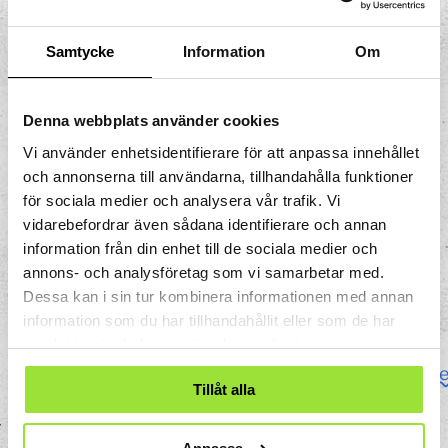
introduceras till insamlingssystem,
Södertäljes sopbilar och Tvetas
Samtycke
Information
Om
sorteringsverk. Efter avslutad utbildning
ska de ha fördjupade kunskaper om vikten
av återvinning, hur viktigt det är att vi
Denna webbplats använder cookies
bidrar till ett cirkulärt kretslopp och att allt
Vi använder enhetsidentifierare för att anpassa innehållet
vi gör innebär skillnad. Programmet avser
och annonserna till användarna, tillhandahålla funktioner
också att bidra till förmågan att upptäcka
för sociala medier och analysera vår trafik. Vi
och utforska teknik i vardagen.
vidarebefordrar även sådana identifierare och annan
information från din enhet till de sociala medier och
Tidsåtgång
: ca 60-90 minuter, vilket kan
annons- och analysföretag som vi samarbetar med.
anpassas efter ålder och önskemål.
Dessa kan i sin tur kombinera informationen med annan
information som du har tillhandahållit eller som de har
Pedagog erbjuder skolprogram på Tom
samlat in när du har använt deras tjänster.
Tits eller i era egna
klassrummet. Kontakta
anna.pettersson2@telge
Tillåt alla