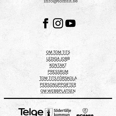
info@tomtit.se
Facebook
Instagram
Youtube
OM TOM TITS
LEDIGA JOBB
KONTAKT
PRESSRUM
TOM TITS FÖRSKOLA
PERSONUPPGIFTER
OM WEBBPLATSEN