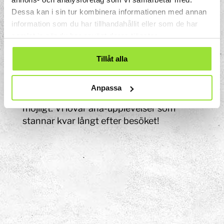
Dessa kan i sin tur kombinera informationen med annan
Ni får med er inspiration och material
information som du har tillhandahållit eller som de har
för att följa upp i klassrummet.
samlat in när du har använt deras tjänster.
Programmet är ca 45-60 minuter.
Tillåt alla
Boka ert kroppsäventyr idag! Ge eleverna
en chans att upptäcka hur fantastiskt
Anpassa
kroppen är och hur våra sinnen gör livet
möjligt. Vi lovar aha-upplevelser som
stannar kvar långt efter besöket!