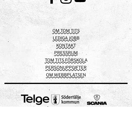
Facebook
Instagram
Youtube
OM TOM TITS
LEDIGA JOBB
KONTAKT
PRESSRUM
TOM TITS FÖRSKOLA
PERSONUPPGIFTER
OM WEBBPLATSEN