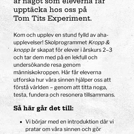
är något som eleverna får
upptäcka hos oss på
Tom
Tits
Experiment.
Kom och upplev en stund fylld av aha-
upplevelser! Skolprogrammet
Kropp &
knopp
är skapat för elever i årskurs 2–3
och tar dem med på en lekfull och
undersökande resa genom
människokroppen. Här får eleverna
utforska hur våra sinnen hjälper oss att
förstå världen – genom att titta noga,
testa, fundera och resonera tillsammans.
Så här går det till:
Vi börjar med en introduktion där vi
pratar om våra sinnen och gör