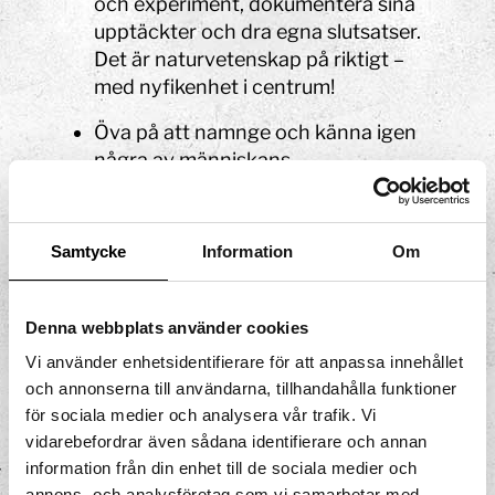
och experiment, dokumentera sina
upptäckter och dra egna slutsatser.
Det är naturvetenskap på riktigt –
med nyfikenhet i centrum!
Öva på att namnge och känna igen
några av människans
organ samt deras översiktliga
funktion.
Samtycke
Information
Om
Jobba med sina sinnen.
Varför välja Tom Tits?
Denna webbplats använder cookies
Programmet är direkt kopplat till
Vi använder enhetsidentifierare för att anpassa innehållet
kursplanens centrala innehåll.
och annonserna till användarna, tillhandahålla funktioner
för sociala medier och analysera vår trafik. Vi
Eleverna får uppleva naturvetenskap
vidarebefordrar även sådana identifierare och annan
genom praktiska experiment och
information från din enhet till de sociala medier och
samarbete.
annons- och analysföretag som vi samarbetar med.