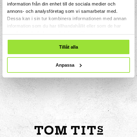
gällande fortbildning av personal,
information från din enhet till de sociala medier och
skolprogram och studiebesök inom
annons- och analysföretag som vi samarbetar med.
miljömässig hållbarhet med fokus
Dessa kan i sin tur kombinera informationen med annan
information som du har tillhandahållit eller som de har
återvinning:
samlat in när du har använt deras tjänster.
anna.pettersson2@telge.se
Tillåt alla
Anpassa