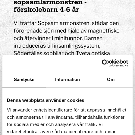
sopsamlarmonstren -
förskolebarn 4-6 år
Vi träffar Sopsamlarmonstren, städar den
förorenade sjön med hjälp av magnetfiske
och återvinner i minitunnor. Barnen
introduceras till insamlingssystem,
Södertäljes sopbilar och Tveta optiska
sorteringsverk.
Tidsåtgång:
cirka 75 min
Samtycke
Information
Om
Plats:
Tom Tits Experiment eller på plats
på förskolan (inom Södertälje kommun)
Denna webbplats använder cookies
Vi använder enhetsidentifierare för att anpassa innehållet
Är du intresserad?
och annonserna till användarna, tillhandahålla funktioner
för sociala medier och analysera vår trafik. Vi
Kontakt för bokning och frågor
vidarebefordrar även sådana identifierare och annan