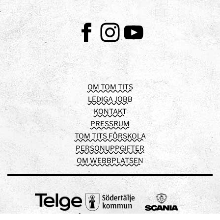
Facebook
Instagram
Youtube
OM TOM TITS
LEDIGA JOBB
KONTAKT
PRESSRUM
TOM TITS FÖRSKOLA
PERSONUPPGIFTER
OM WEBBPLATSEN