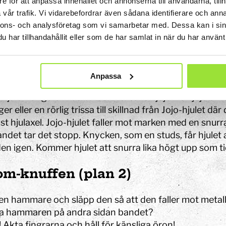
e för att anpassa innehållet och annonserna till användarna, tillh
n vinkel den studsar i väg med.
vår trafik. Vi vidarebefordrar även sådana identifierare och anna
 Tits?
nnons- och analysföretag som vi samarbetar med. Dessa kan i sin
o-hjulet (plan 1)
har tillhandahållit eller som de har samlat in när du har använt 
a upp Jojo-hjulet. Ta ett steg tillbaka och släpp det.
och upp igen?
Anpassa
-hjulet fungerar nästan som leksaken jojo. I en jojo sitte
ger eller en rörlig trissa till skillnad från Jojo-hjulet d
st hjulaxel. Jojo-hjulet faller mot marken med en snurra
andet tar det stopp. Knycken, som en studs, får hjulet
en igen. Kommer hjulet att snurra lika högt upp som t
om-knuffen (plan 2)
 en hammare och släpp den så att den faller mot meta
a hammaren på andra sidan bandet?
Akta fingrarna och håll för känsliga öron!