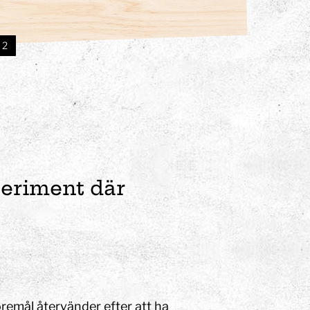
 2
xperiment där
öremål återvänder efter att ha
eriment