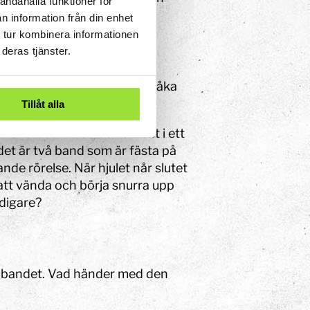
andahålla funktioner för
n information från din enhet
 tur kombinera informationen
deras tjänster.
 Hur många gånger kan hjulet åka
Tillåt alla
r snöret i mitten och är fäst i ett
är det är två band som är fästa på
nde rörelse. När hjulet når slutet
 att vända och börja snurra upp
idigare?
llbandet. Vad händer med den