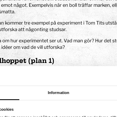
t emot något. Exempelvis när en boll träffar marken, e
smatta.
n kommer tre exempel på experiment i Tom Tits utstäl
utforska att någonting studsar.
Konst
Ljusinstallationen Stella
a om hur experimentet ser ut. Vad man gör? Hur det st
idéer om vad de vill utforska?
lhoppet (plan 1)
n
ingen är att få kulan att studsa och sedan flyga genom
älla ringarna för att det ska lyckas?
u sparkar i väg en boll, kastar en pil eller skjuter i väg
Information
allas projektilbana. En projektil är helt enkelt ett före
ats i väg.
cookies
ulan rör sig beror på två saker: vilken hastighet kulan