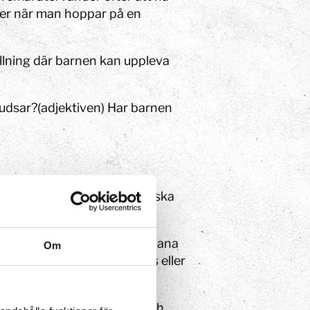
ller när man hoppar på en
lning där barnen kan uppleva
udsar?(adjektiven) Har barnen
 en eller flera ringar. Hur ska
 en kula, rör de sig längs en bana
Om
mål som har kastats, skjutits eller
 har när den studsar i väg och