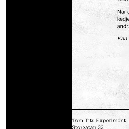
När 
kedj
andra
Kan n
Tom Tits Experiment
Storgatan 33