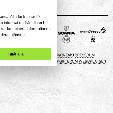
andahålla funktioner för
n information från din enhet
 tur kombinera informationen
deras tjänster.
Tillåt alla
OM TOM TITS
LEDIGA JOBB
KONTAKT
PRESSRUM
TOM TITS FÖRSKOLA
PERSONUPPGIFTER
OM WEBBPLATSEN
eriment