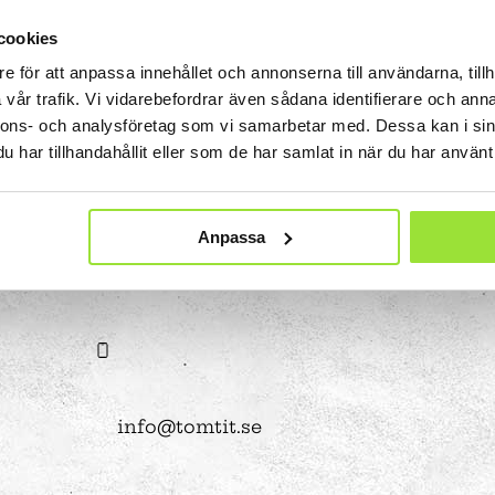
 Tits?
STEM-strategi
Kalender och program
Uppdrag i utställningen
ket
Jobba med oss
Lov
Projekt i förskolan
cookies
Ägare och styrelse
Våra bästa tips
Bokningsbara skolprogram
e för att anpassa innehållet och annonserna till användarna, tillh
Om webbplatsen
Hitta hit
vår trafik. Vi vidarebefordrar även sådana identifierare och anna
ll
Experimentbutiken
nnons- och analysföretag som vi samarbetar med. Dessa kan i sin
Tillgänglighet
har tillhandahållit eller som de har samlat in när du har använt 
Lokaler
Eventlokaler
Mindre konferensrum
Anpassa
08-550 225 00
obala målen
Medelstora konferensrum
en
Partner
Stora konferensrum
Bli partner
show
ritidshem
Projektpartner
Fritidsaktiviteter
Anpassade skolformer
Att vara sponsor
Läger
ningen
Våra samarbetsområden
info@tomtit.se
lprogram
Insamlingsstiftelse
mmet
 experiment
a
Att göra i Stockholm med barn | Tom Tits Exp