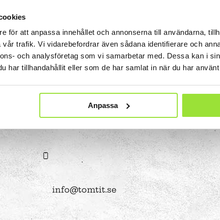
 Tits?
STEM-strategi
Kalender och program
Uppdrag i utställningen
ket
Jobba med oss
Lov
Projekt i förskolan
cookies
Ägare och styrelse
Våra bästa tips
Bokningsbara skolprogram
e för att anpassa innehållet och annonserna till användarna, tillh
Om webbplatsen
Hitta hit
vår trafik. Vi vidarebefordrar även sådana identifierare och anna
ll
Experimentbutiken
nnons- och analysföretag som vi samarbetar med. Dessa kan i sin
Tillgänglighet
har tillhandahållit eller som de har samlat in när du har använt 
Lokaler
Eventlokaler
Mindre konferensrum
Anpassa
08-550 225 00
obala målen
Medelstora konferensrum
en
Partner
Stora konferensrum
Bli partner
show
ritidshem
Projektpartner
Fritidsaktiviteter
Anpassade skolformer
Att vara sponsor
Läger
ningen
Våra samarbetsområden
info@tomtit.se
lprogram
Insamlingsstiftelse
mmet
 experiment
a
Att göra i Stockholm med barn | Tom Tits Exp