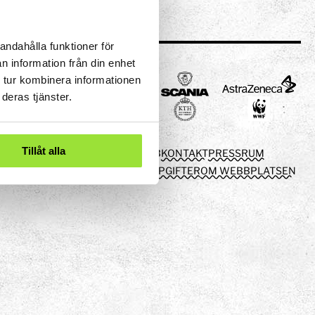
andahålla funktioner för
n information från din enhet
 tur kombinera informationen
deras tjänster.
Tillåt alla
OM TOM TITS
LEDIGA JOBB
KONTAKT
PRESSRUM
TOM TITS FÖRSKOLA
PERSONUPPGIFTER
OM WEBBPLATSEN
eriment