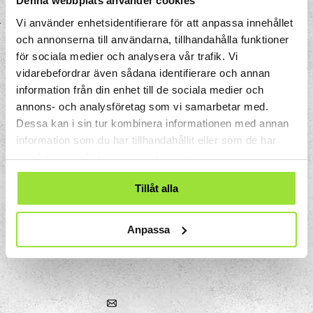
Denna webbplats använder cookies
Vi använder enhetsidentifierare för att anpassa innehållet
och annonserna till användarna, tillhandahålla funktioner
för sociala medier och analysera vår trafik. Vi
vidarebefordrar även sådana identifierare och annan
information från din enhet till de sociala medier och
annons- och analysföretag som vi samarbetar med.
Dessa kan i sin tur kombinera informationen med annan
information som du har tillhandahållit eller som de har
samlat in när du har använt deras tjänster.
Tillåt alla
Storgatan 33
Box 633
Anpassa
151 27 Södertälje