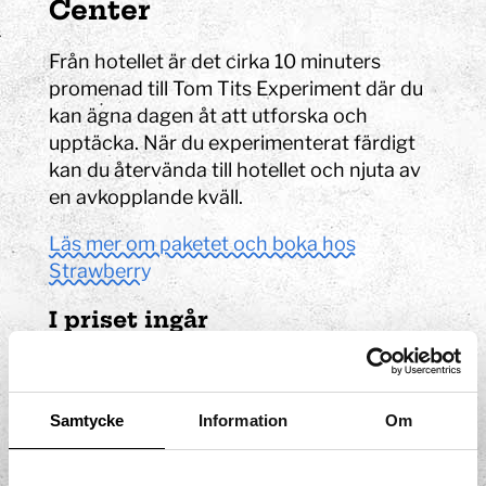
Center
Från hotellet är det cirka 10 minuters
promenad till Tom Tits Experiment där du
kan ägna dagen åt att utforska och
upptäcka. När du experimenterat färdigt
kan du återvända till hotellet och njuta av
en avkopplande kväll.
Läs mer om paketet och boka hos
Strawberry
I priset ingår
Boende på bekväma Quality Hotel
Park i centrala Södertälje
Samtycke
Information
Om
Eftermiddagskaffe på hotellet
Stor ekologisk frukostbuffé
Shuffleboard