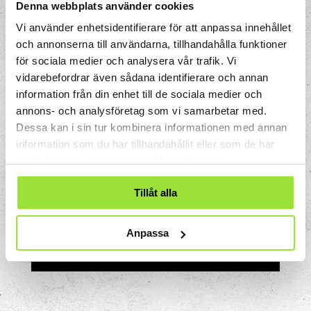
Denna webbplats använder cookies
Fri tillgång till mjukglass och popcorn
Gratis wifi
Vi använder enhetsidentifierare för att anpassa innehållet
och annonserna till användarna, tillhandahålla funktioner
Gratis parkering i mån av tillgång
för sociala medier och analysera vår trafik. Vi
vidarebefordrar även sådana identifierare och annan
information från din enhet till de sociala medier och
Kontakt Quality hotel
annons- och analysföretag som vi samarbetar med.
park
Dessa kan i sin tur kombinera informationen med annan
information som du har tillhandahållit eller som de har
samlat in när du har använt deras tjänster.
Adress: Saltsjötorget, 151 71
Södertälje
Tillåt alla
Telefon: +46 8 550 265 00
E-post: q.park@strawberry.se
Hemsida:
Quality Hotel Park
(bokning
Anpassa
av paketet sker via
Strawberry
)