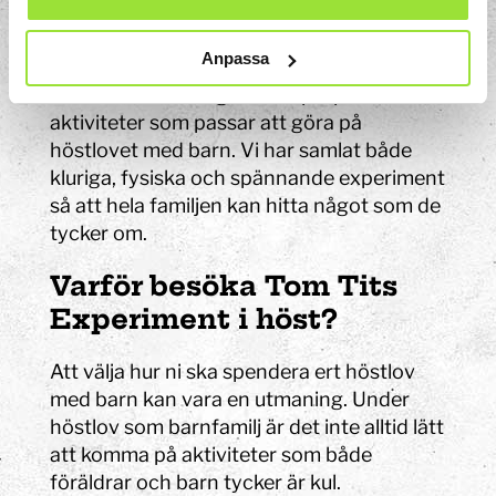
På Tom Tits Experiment kan du också
besöka våra utställningar om exempelvis
Anpassa
människokroppen, vatten eller illusioner.
Där här är bara några exempel på alla våra
aktiviteter som passar
att göra på
höstlovet med barn
. Vi har samlat både
kluriga, fysiska och spännande experiment
så att hela familjen kan hitta något som de
tycker om.
Varför besöka Tom Tits
Experiment i höst?
Att välja hur ni ska spendera ert
höstlov
med barn
kan vara en utmaning. Under
höstlov som barnfamilj
är det inte alltid lätt
att komma på aktiviteter som både
föräldrar och barn tycker är kul.