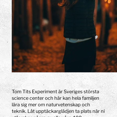
Experiment har vi en hel
byggnad full av experiment
och upplevelser. Om du letar
spännande saker att göra
under höstlovet och tips på
roliga höstlovsaktiviteter för
hela familjen har du kommit
precis rätt.
Tom Tits Experiment är Sveriges största
science center och här kan hela familjen
lära sig mer om naturvetenskap och
teknik. Låt upptäckarglädjen ta plats när ni