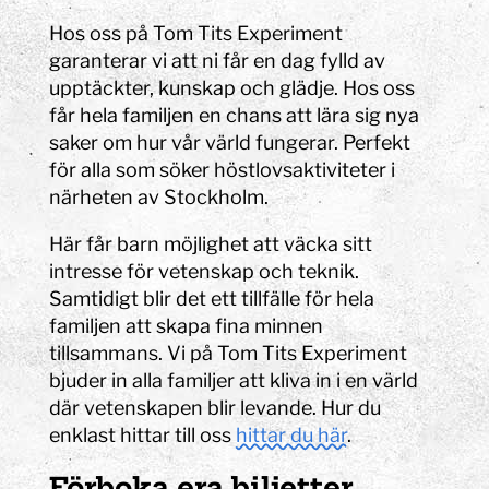
Hos oss på Tom Tits Experiment
garanterar vi att ni får en dag fylld av
upptäckter, kunskap och glädje. Hos oss
får hela familjen en chans att lära sig nya
saker om hur vår värld fungerar. Perfekt
för alla som söker höstlovsaktiviteter i
nä
rheten av Stockholm.
Här får barn möjlighet att väcka sitt
intresse för vetenskap och teknik.
Samtidigt blir det ett tillfälle för hela
familjen att skapa fina minnen
tillsammans. Vi på Tom Tits Experiment
bjuder in alla familjer att kliva in i en värld
där vetenskapen blir levande.
Hur du
enklast hittar till oss
hittar du här
.
Förboka era biljetter