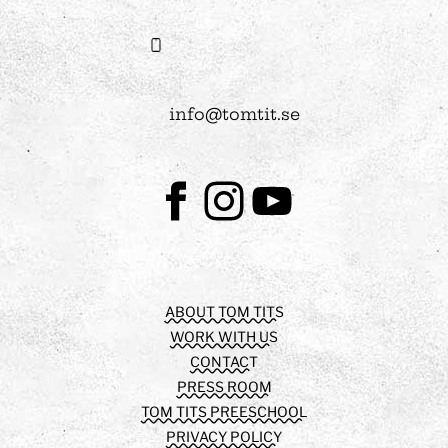
info@tomtit.se
Facebook
Instagram
Youtube
ABOUT TOM TITS
WORK WITH US
CONTACT
PRESS ROOM
TOM TITS PREESCHOOL
PRIVACY POLICY