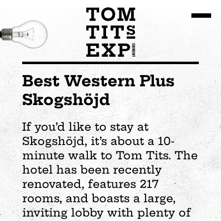
Go to site content
Best Western Plus
Skogshöjd
If you’d like to stay at
Skogshöjd, it’s about a 10-
minute walk to Tom Tits. The
hotel has been recently
renovated, features 217
rooms, and boasts a large,
inviting lobby with plenty of