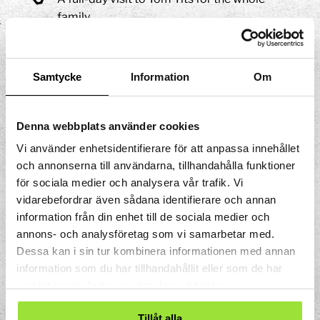
family
Accommodation
Generous breakfast buffet
Samtycke
Information
Om
SPA between 9:00 AM and 12:00 PM
(children are welcome)
Denna webbplats använder cookies
Free parking, subject to availability, in the
hotel’s private outdoor parking lot
Vi använder enhetsidentifierare för att anpassa innehållet
och annonserna till användarna, tillhandahålla funktioner
Book the package here!
för sociala medier och analysera vår trafik. Vi
vidarebefordrar även sådana identifierare och annan
information från din enhet till de sociala medier och
annons- och analysföretag som vi samarbetar med.
Dessa kan i sin tur kombinera informationen med annan
information som du har tillhandahållit eller som de har
samlat in när du har använt deras tjänster.
Tillåt alla