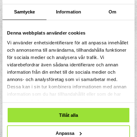
sixteenth of your weight, but you have to
pull the rope a distance that is 16 times
Samtycke
Information
Om
longer. This is the "golden rule" of
mechanics: "What you win in force you
Denna webbplats använder cookies
have to pay for in travel".
Vi använder enhetsidentifierare för att anpassa innehållet
och annonserna till användarna, tillhandahålla funktioner
för sociala medier och analysera vår trafik. Vi
vidarebefordrar även sådana identifierare och annan
information från din enhet till de sociala medier och
annons- och analysföretag som vi samarbetar med.
Dessa kan i sin tur kombinera informationen med annan
information som du har tillhandahållit eller som de har
samlat in när du har använt deras tjänster.
Tillåt alla
Anpassa