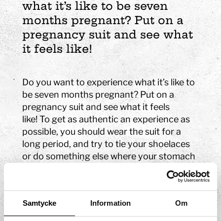
what it’s like to be seven
months pregnant? Put on a
pregnancy suit and see what
it feels like!
Do you want to experience what it’s like to
be seven months pregnant? Put on a
pregnancy suit and see what it feels
like!
To get as authentic an experience as
possible, you should wear the suit for a
long period, and try to tie your shoelaces
or do something else where your stomach
gets in the way. How does it feel?
Here, you can learn more about
how the
foetus develops during pregnancy
!
Samtycke
Information
Om