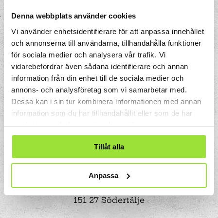
Denna webbplats använder cookies
Vi använder enhetsidentifierare för att anpassa innehållet
och annonserna till användarna, tillhandahålla funktioner
för sociala medier och analysera vår trafik. Vi
vidarebefordrar även sådana identifierare och annan
information från din enhet till de sociala medier och
annons- och analysföretag som vi samarbetar med.
Dessa kan i sin tur kombinera informationen med annan
information som du har tillhandahållit eller som de har
samlat in när du har använt deras tjänster.
Tillåt alla
Anpassa
Storgatan 33
Box 633
151 27 Södertälje