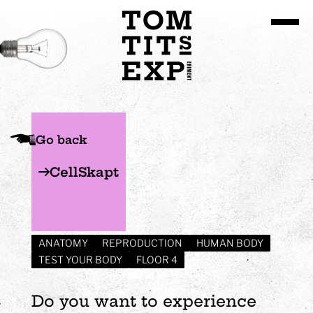
Go to site content
Go back
CellSkapt
ANATOMY
REPRODUCTION
HUMAN BODY
TEST YOUR BODY
FLOOR 4
Do you want to experience