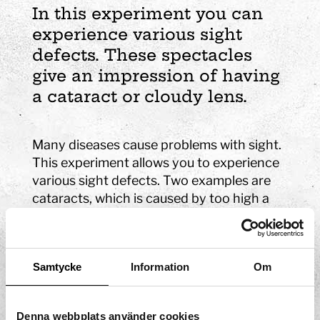
In this experiment you can
experience various sight
defects. These spectacles
give an impression of having
a cataract or cloudy lens.
Many diseases cause problems with sight.
This experiment allows you to experience
various sight defects. Two examples are
cataracts, which is caused by too high a
pressure in the eye, and a cloudy lens,
which may arise with increasing age.
Treatment with eye drops can reduce the
Samtycke
Information
Om
pressure, and a cloudy lens can be
exchanged for an artificial one.
Denna webbplats använder cookies