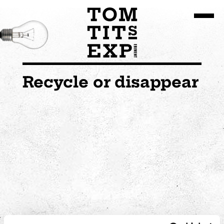
Go to site content
Recycle or disappear