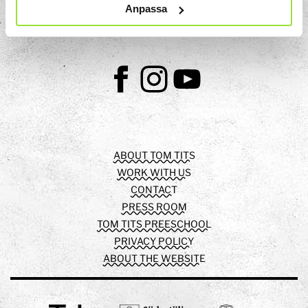
Anpassa
info@tomtit.se
Facebook
Instagram
Youtube
ABOUT TOM TITS
WORK WITH US
CONTACT
PRESS ROOM
TOM TITS PREESCHOOL
PRIVACY POLICY
ABOUT THE WEBSITE